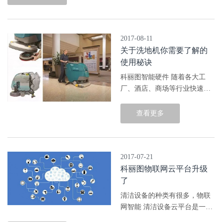
来的物联网时代，则可弥补比
尔•盖茨的上述遗憾。 日前，
世界物...
2017-08-11
关于洗地机你需要了解的
使用秘诀
科丽图智能硬件 随着各大工
厂、酒店、商场等行业快速发
展，保洁的规模也逐渐壮大起
来。而传统的单靠一个人一把
查看更多
拖把的时代已经渐渐远去。为
什么呢？因为面对几千甚至几
万平方的...
2017-07-21
科丽图物联网云平台升级
了
清洁设备的种类有很多，物联
网智能 清洁设备云平台是一种
新型的技术，它是智能化的清