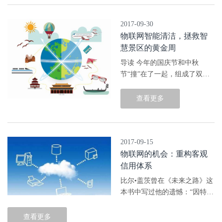
为...
2017-09-30
物联网智能清洁，拯救智
慧景区的黄金周
导读 今年的国庆节和中秋
节“撞”在了一起，组成了双节
黄金周，也迎来了一片海，它
声势浩大，暗流涌动，身在其
查看更多
中，一见难忘。这片海，就是
景区的人山人海。 近年来，随
着物联...
2017-09-15
物联网的机会：重构客观
信用体系
比尔•盖茨曾在《未来之路》这
本书中写过他的遗憾：“因特网
仅仅实现了计算机的连接，未
实现与万物的连接。”而正在到
查看更多