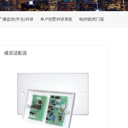
广播监控(牢仓)对讲
单户别墅对讲系统
电控锁|闭门器
楼层适配器