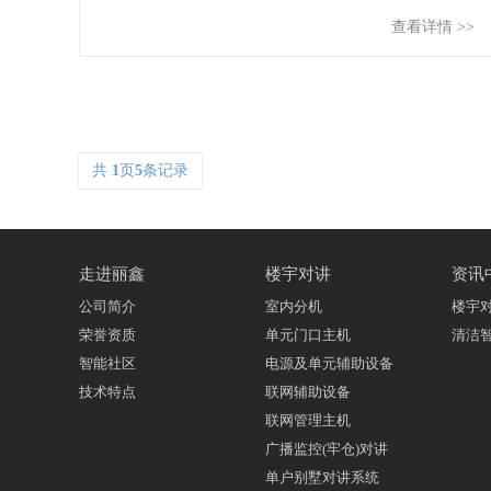
查看详情 >>
共
1
页
5
条记录
走进丽鑫
楼宇对讲
资讯
公司简介
室内分机
楼宇
荣誉资质
单元门口主机
清洁
智能社区
电源及单元辅助设备
技术特点
联网辅助设备
联网管理主机
广播监控(牢仓)对讲
单户别墅对讲系统