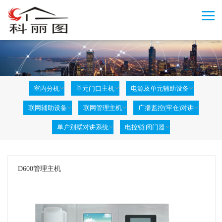
室内分机
单元门口主机
电源及单元辅助设备
联网辅助设备
联网管理主机
广播监控(牢仓)对讲
单户别墅对讲系统
电控锁|闭门器
D600管理主机