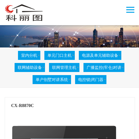
室内分机
单元门口主机
电源及单元辅助设备
联网辅助设备
联网管理主机
广播监控(牢仓)对讲
单户别墅对讲系统
电控锁|闭门器
CX-R8870C