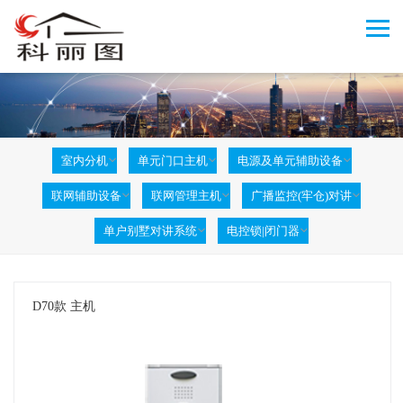
室内分机
单元门口主机
电源及单元辅助设备
联网辅助设备
联网管理主机
广播监控(牢仓)对讲
单户别墅对讲系统
电控锁|闭门器
D70款 主机