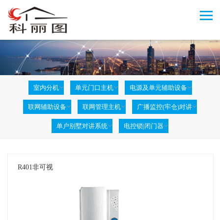
室内分机
单元门口主机
电源及单元辅助设备
联网辅助设备
联网管理主机
广播监控(牢仓)对讲
单户别墅对讲系统
电控锁|闭门器
R401非可视