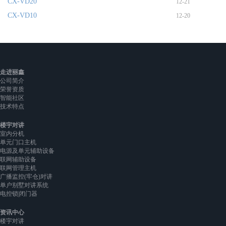
CX-VD20
12-21
CX-VD10
12-20
走进丽鑫
公司简介
荣誉资质
智能社区
技术特点
楼宇对讲
室内分机
单元门口主机
电源及单元辅助设备
联网辅助设备
联网管理主机
广播监控(牢仓)对讲
单户别墅对讲系统
电控锁|闭门器
资讯中心
楼宇对讲